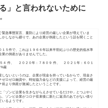
る」と言われないために
ce
ぐ緊急事態宣言、蔓防により経営の厳しい企業が増えていま
しかしながら廻りで、あの企業が倒産したという話を聞くこと
０１５件で、これは１９６６年以来半世紀ぶりの歴史的低水準
企業の倒産がありませんでした。
５４ 件、 ２０２０年：７８０９ 件、 ２０２１年：６０１
８%厳
産しないというのは、企業が現金を持っているからで、現金さ
ナゼロゼロ融資や、時短協力金などの支援によって、経営の厳
ナ前より倒産が激減したということです。
に「ゾンビ企業を生きながらえさせているだけや」とつぶやく
も、ゾンビ企業がコロナ収束後に新たに返済のあてがない借り
ているようです。