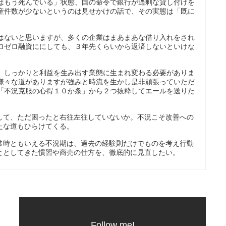
はもう死んでいる」状態、国の命令で銀行が過剰な貸し付けを
産件数が少ないというのは見せかけの話で、その実態は「既に
はないと思いますが、多くの企業はまあまあな借り入れをされ
ロゼロ融資ににしても、３年先くらいから返済しないといけな
、しっかりと利益を生み出す業態に生まれ変わる必要がありま
様々な道がありますが強みと時流を生かし是非頑張っていただ
「不況克服の心得１０か条」から２つ抜粋してエールを送りた
して、ただ困ったと右往左往していないか。不況こそ改善への
たな道もひらけてくる。
常時ともいえる不況期は、過去の経験則だけでものを考え行動
ととしてきた慣習や商売の仕方を、徹底的に見直したい。
Follow me!