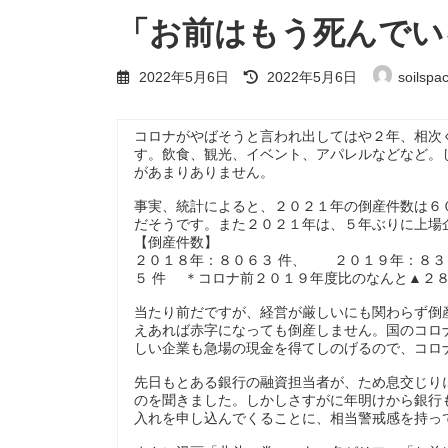
「お前はもう死んでい
最
2022年5月6日
2022年5月6日
soilspa
終
更
新
コロナがやばそうと言われ出してはや２年、相次
日
す。飲食、観光、イベント、アパレルなどなど。
時
があまりありません。
:
事実、統計によると、２０２１年の倒産件数は６
だそうです。また２０２１年は、５年ぶりに上場
【倒産件数】
２０１８年：８０６３ 件、 ２０１９年：８３
５ 件 ＊コロナ前２０１９年度比のなんと▲２
当たり前だですが、経営が厳しいにも関わらず倒
えあれば赤字になっても倒産しません。国のコロ
しい企業も急場の現金を得てしのげるので、コロ
先日もとある銀行の融資担当者が、ため息交じり
のを聞きました。しかしさすがに年明けから銀行
入れを申し込んでくることに、相当警戒感を持っ