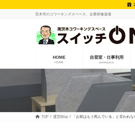
コ
ナ
ン
ビ
茨木市のコワーキングスペース、企業研修道場
テ
ゲ
ン
ー
ツ
シ
へ
ョ
ス
ン
キ
に
ッ
移
HOME
自習室・仕事利用
プ
動
HOME
workspace
TOP
運営Blog
「お前はもう死んでいる」と言われな