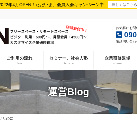
2022年4月OPEN！ただいま、会員入会キャンペーン中
詳しくはこち
お気軽にお問
090
電話問い合わせは
ご利用の流れ
セミナー、社会人塾
企業研修道場
flow
Seminar
shimei
運営Blog
いために